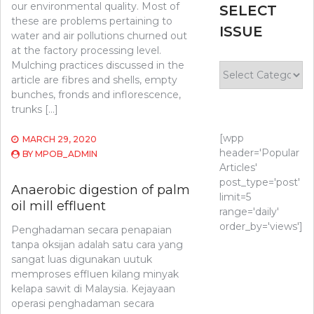
our environmental quality. Most of
SELECT
these are problems pertaining to
ISSUE
water and air pollutions churned out
at the factory processing level.
Mulching practices discussed in the
Select
article are fibres and shells, empty
Issue
bunches, fronds and inflorescence,
trunks […]
[wpp
MARCH 29, 2020
header='Popular
BY
MPOB_ADMIN
Articles'
post_type='post'
Anaerobic digestion of palm
limit=5
oil mill effluent
range='daily'
order_by='views']
Penghadaman secara penapaian
tanpa oksijan adalah satu cara yang
sangat luas digunakan uutuk
memproses effluen kilang minyak
kelapa sawit di Malaysia. Kejayaan
operasi penghadaman secara