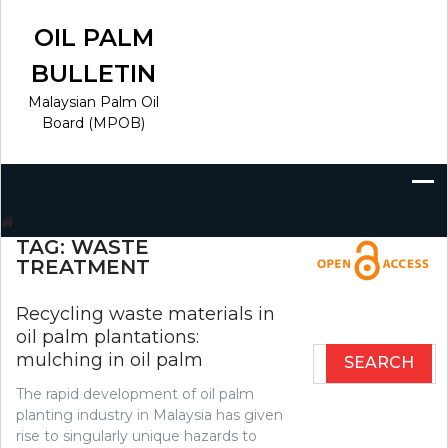
Skip
to
OIL PALM
content
BULLETIN
Malaysian Palm Oil
Board (MPOB)
Search
for:
TAG:
WASTE
TREATMENT
Recycling waste materials in
oil palm plantations:
Search
mulching in oil palm
for:
The rapid development of oil palm
planting industry in Malaysia has given
rise to singularly unique hazards to